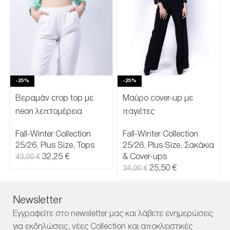
-25%
-25%
Βεραμάν crop top με
Μαύρο cover-up με
neon λεπτομέρεια
παγιέτες
Fall-Winter Collection
Fall-Winter Collection
25/26
,
Plus Size
,
Tops
25/26
,
Plus Size
,
Σακάκια
32,25
€
& Cover-ups
43,00
€
25,50
€
34,00
€
Newsletter
Εγγραφείτε στο newsletter μας και λάβετε ενημερώσεις
για εκδηλώσεις, νέες Collection και αποκλειστικές