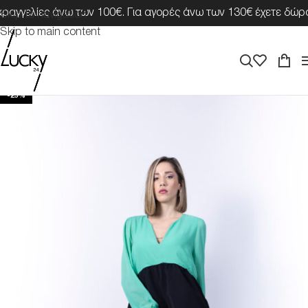
αγγελίες άνω των 100€. Για αγορές άνω των 130€ έχετε δώρο 
Skip to navigation
Skip to main content
-25%