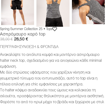
Spring Summer Collection 25
•
Tops
Ασπρόμαυρο καρό top
28,50
€
38,00
€
ΠΕΡΙΓΡΑΦΗ
ΣΎΝΘΕΣΗ & ΦΡΟΝΤΊΔΑ
Ανακαλύψτε το απόλυτα κομψό και μοντέρνο ασπρόμαυρο
halter neck top, σχεδιασμένο για να απογειώνει κάθε minimal
εμφάνιση.
Με δύο στρώσεις υφάσματος που χαρίζουν κίνηση και
γεωμετρικό τύπωμα που εντυπωσιάζει, αυτό το top είναι η
τέλεια επιλογή για chic εμφανίσεις με χαρακτήρα.
Το halter κόψιμο αναδεικνύει τους ώμους και κολακεύει τη
σιλουέτα, προσφέροντας θηλυκότητα με μοντέρνα αισθητική.
Φορέστε το από το πρωί μέχρι το βράδυ και ξεχώρισε με στυλ