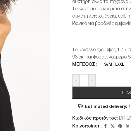
αυστηρή αλλά ταυτόχρονα 
Το κλείσιμο με κουμπιά στην
στιλάτη λεπτομέρεια, ενώ η
Ιδανικό για βραδινές εμφανί
Το μοντέλο έχει ύψος 1.75, 
93 εκ. και φοράει νούμερο S
ΜΈΓΕΘΟΣ
S/M
L/XL
-
+
ΠΡΟΣ
Estimated delivery:
1
Κωδικός προϊόντος:
DR-2
Κοινοποίηση: