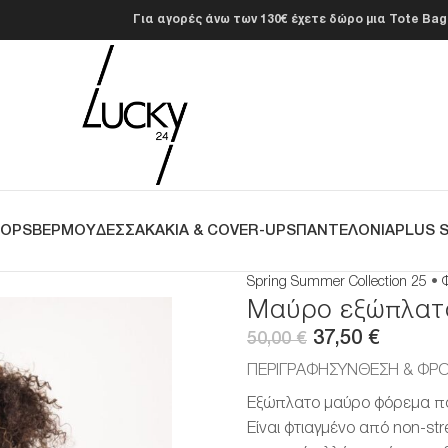
Για αγορές άνω των 130€ έχετε δώρο μια Tote Bag
TOPS
ΒΕΡΜΟΎΔΕΣ
ΣΑΚΆΚΙΑ & COVER-UPS
ΠΑΝΤΕΛΌΝΙΑ
PLUS S
Spring Summer Collection 25
•
Μαύρο εξώπλατ
37,50
€
50,00
€
ΠΕΡΙΓΡΑΦΗ
ΣΎΝΘΕΣΗ & ΦΡ
Εξώπλατο μαύρο φόρεμα πο
Είναι φτιαγμένο από non-st