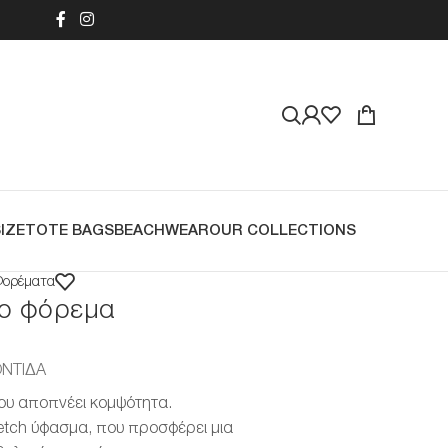
IZE
TOTE BAGS
BEACHWEAR
OUR COLLECTIONS
Φορέματα
ο φόρεμα
ΟΝΤΊΔΑ
υ αποπνέει κομψότητα.
retch ύφασμα, που προσφέρει μια