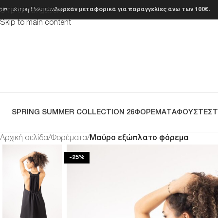
ξυπηρέτηση Πελατών
Δωρεάν μεταφορικά για παραγγελίες άνω των 100€.
Skip to navigation
Skip to main content
SPRING SUMMER COLLECTION 26
ΦΟΡΈΜΑΤΑ
ΦΟΎΣΤΕΣ
Αρχική σελίδα
/
Φορέματα
/
Μαύρο εξώπλατο φόρεμα
-25%