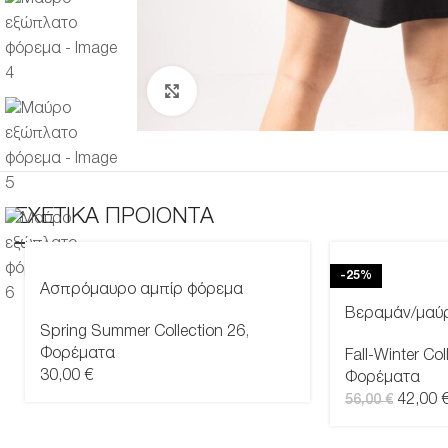
Μεγέθυνση
ΣΧΕΤΙΚΑ ΠΡΟΙΟΝΤΑ
-25%
Ασπρόμαυρο αμπίρ φόρεμα
Βεραμάν/μαύ
Spring Summer Collection 26
,
Φορέματα
Fall-Winter Col
30,00
€
Φορέματα
42,00
56,00
€